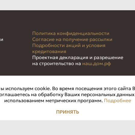
Политика конфиденциальности
ки
Согласие на получение рассылки
Подробности акций и условия
кредитования
Проектная декларация и разрешение
на строительство на
наш.дом.рф
 свою деятельность на основании эксклюзивного договора с ООО "СЗ Развити
ы используем cookie. Во время посещения этого сайта 
оглашаетесь на обработку Ваших персональных данных
ТОВ КМВ“ ОГРН 1212600001404 ИНН 2627027774; ИД: 63930, ИД: 63788, 
использованием метрических программ.
Подробнее
ПРИНЯТЬ