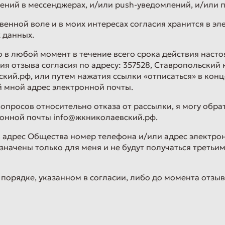
ений в мессенджерах, и/или push-уведомлений, и/или 
ственной воле и в моих интересах согласия хранится в э
 данных.
в любой момент в течение всего срока действия настоя
 отзыва согласия по адресу: 357528, Ставропольский кра
ский.рф, или путем нажатия ссылки «отписаться» в ко
й мной адрес электронной почты.
вопросов относительно отказа от рассылки, я могу обра
ронной почты info@жкниколаевский.рф.
 адрес Общества номер телефона и/или адрес электро
ачены только для меня и не будут получаться третьи
 порядке, указанном в согласии, либо до момента отзы