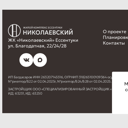
О проекте
Планиров
ЖК «Николаевский» Ессентуки
Контакты
ул. Благодатная, 22/24/28
ИП Багдасаров ИНН 263207145516, ОГРНИП 318265100109364 осуществляет
№риелтор/Б22 от 02.04.2025г, №риэлтор/Б24/Б28 от 02.04.2025.
М
с
ЗАСТРОЙЩИК ООО «СПЕЦИАЛИЗИРОВАННЫЙ ЗАСТРОЙЩИК «РАЗВИТИЕ КУРОР
ИД: 63251, ИД: 63250